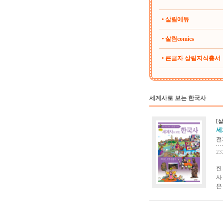
• 살림에듀
• 살림comics
• 큰글자 살림지식총서
세계사로 보는 한국사
[
세
전
23
한
사
은