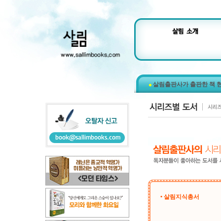
살림출판사가 출판한 책 
• 살림지식총서