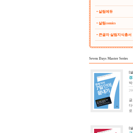
• 살림에듀
• 살림comics
• 큰글자 살림지식총서
Seven Days Master Series
[살
경제
박
26
글
다
로
[살