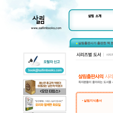
살림출판사가 출판한 책 
• 살림지식총서