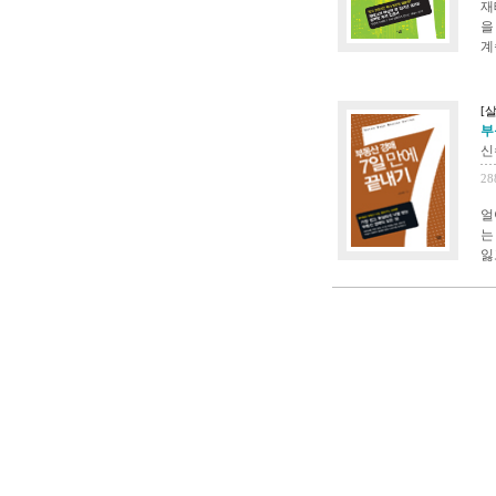
재
을
계
[살
부동
신
28
얼
는
잃