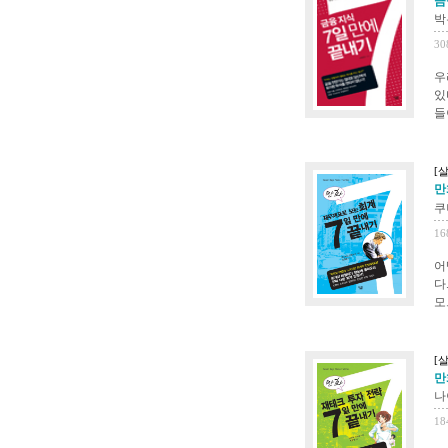
금융
박
30
우
있
들
[살
만화
쿠
16
어
다
모
[살
만화
나
18