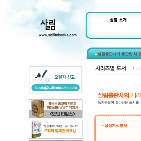
살림출판사가 출판한 책 
• 살림지식총서