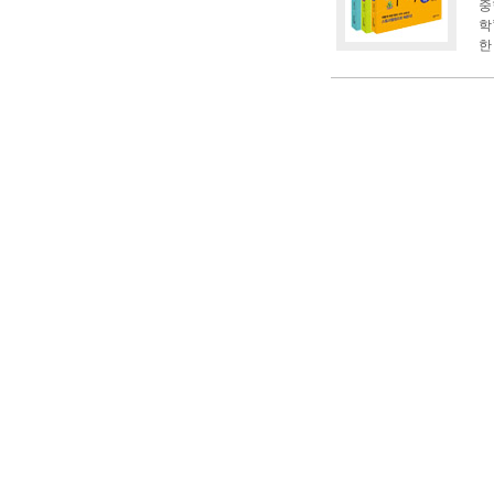
중
학
한