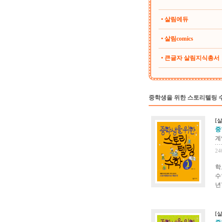
• 살림에듀
• 살림comics
• 큰글자 살림지식총서
중학생을 위한 스토리텔링 
[살
중
계
24
학
수
년
[살