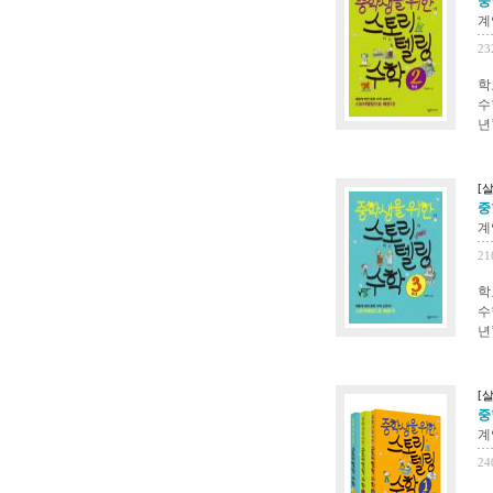
중
계
23
학
수
년
[살
중
계
21
학
수
년
[살
중
계
24