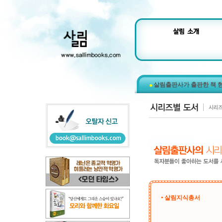
살림출판사가 출판한 책 
• 살림지식총서