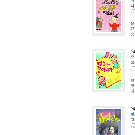
매
박
13
온
근
충
[
모
이
16
편
떴
대
[
살
강
14