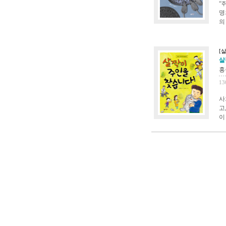
“
명
의
[
살
홍
13
사
고
이