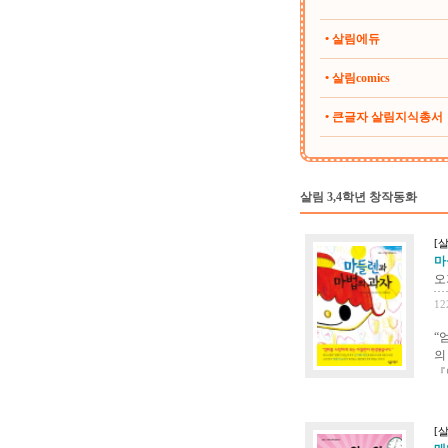
• 살림에듀
• 살림comics
• 큰글자 살림지식총서
살림 3,4학년 창작동화
[
마
오
12
“
의
『
[